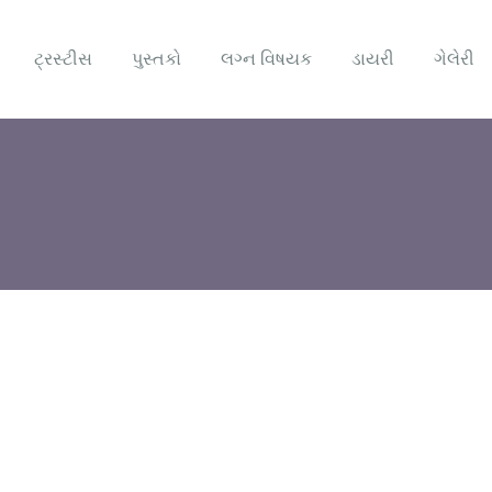
ટ્રસ્ટીસ
પુસ્તકો
લગ્ન વિષયક
ડાયરી
ગેલેરી