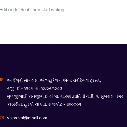
t or delete it, then start writing!
આઈશ્રી સોનલમાં એજ્યુકેશન એન્ડ ચેરીટેબલ ટ્રસ્ટ,
રજી. ઈ - ૧૨૮૫ તા. ૧૯/૦૯/૧૯૮૩,
મુળજીભાઈ કાનજીભાઈ લાંબા, ચારણ જ્ઞાતિની વાડી, ૨, સુખરામ નગર,
કોઠારીયા હુડકો ચોકડી, રાજકોટ - ૩૬૦૦૦૨
vhjbraval@gmail.com