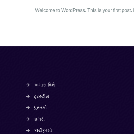
Welcome to WordPress. This is your first post. Edi
અમારા વિશે
ટ્રસ્ટીસ
પુસ્તકો
ડાયરી
કાર્યક્રમો