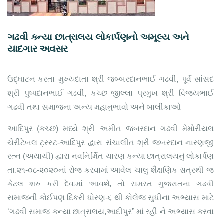
ગઢવી કન્યા છાત્રાલય લોકાર્પણનો અમૂલ્ય અને
યાદગાર અવસર
ઉદ્ઘાટન કરતા મુખ્યદાતા શ્રી જબ્બરદાનભાઈ ગઢવી, પૂર્વ સાંસદ
શ્રી પુષ્પદાનભાઈ ગઢવી, કચ્છ જીલ્લા પ્રમુખ શ્રી વિજયભાઈ
ગઢવી તથા સમાજના અન્ય મહાનુભાવો અને બાલીકાઓ
આદિપુર (કચ્છ) મધ્યે શ્રી અમીત જબરદાન ગઢવી મેમોરીયલ
ચેરીટેબલ ટ્રસ્ટ-આદિપુર દ્વારા સંચાલીત શ્રી જબરદાન નારણજી
રત્ન (અયાચી) દ્વારા નવનિર્મિત ચારણ કન્યા છાત્રાલયનું લોકાર્પણ
તા.૨૧-૦૮-૨૦૨૦નાં રોજ કરવામાં આવેલ ચાલુ શૈક્ષણિક સત્રથી જ
કેટલ શરુ કરી દેવામાં આવશે, તો સમસ્ત ગુજરાતના ગઢવી
સમાજની કોઈપણ દિકરી ધોરણ-૬ થી કોલેજ સુધીના અભ્યાસ માટે
‘ગઢવી સમાજ કન્યા છાત્રાલય,આદીપુર” માં રહી ને અભ્યાસ કરવા