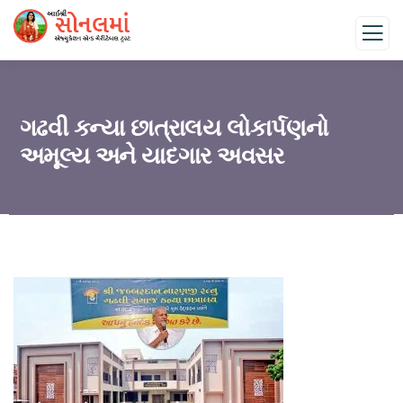
ગઢવી કન્યા છાત્રાલય લોકાર્પણનો
અમૂલ્ય અને યાદગાર અવસર