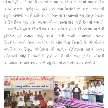
માંગતી હોય તો તેવી દિકરીઓએ પોતાનું જે તે સંસ્થામાં ઓનલાઈન
એડમીશનની પ્રક્રિયા પૂર્ણ કરી લેવા વિનંતી છે અને જ્યારથી
સ્કુલ કોલેજો ના નિયમિત વર્ગો શરૂ થશે ત્યારથી આ છાત્રાલયમાં
તે દિકરીઓ માટે રહેવા-જમવાની વ્યવસ્થા શરૂ કરી દેવામાં આવશે.
દાતાશ્રીઓ દ્વારા દીકરીઓ દત્તક લીધેલ હોય દીકરીઓ પાસેથી
હોસ્ટેલ ફી લેવામાં નહિ આવે. જેની ગઢવી સમાજની તમામ
દિકરીઓ અને તેમના વાલીઓએ નોંધ લેવા વિનંતી છે. જે લોકોને
સ્થાનિક આદિપુરા ગાંધીધામ ની શાળા- કોલેજોના સંપર્ક નંબર
સહિતની માહિતી જોઈતી હશે તેમને પીડીએફ ફાઈલ મોકલી
આપવામાં આવશે આ બાબતે વધુ વિગતો માટે સંપર્ક કરીશકોછો.