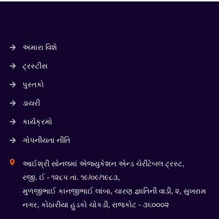
અમારા વિશે
ટ્રસ્ટીસ
પુસ્તકો
ડાયરી
કાર્યક્રમો
ગોપનીયતા નીતિ
આઈશ્રી સોનલમાં એજ્યુકેશન એન્ડ ચેરીટેબલ ટ્રસ્ટ,
રજી. ઈ - ૧૨૮૫ તા. ૧૯/૦૯/૧૯૮૩,
મુળજીભાઈ કાનજીભાઈ લાંબા, ચારણ જ્ઞાતિની વાડી, ૨, સુખરામ
નગર, કોઠારીયા હુડકો ચોકડી, રાજકોટ - ૩૬૦૦૦૨