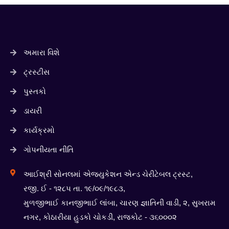
અમારા વિશે
ટ્રસ્ટીસ
પુસ્તકો
ડાયરી
કાર્યક્રમો
ગોપનીયતા નીતિ
આઈશ્રી સોનલમાં એજ્યુકેશન એન્ડ ચેરીટેબલ ટ્રસ્ટ,
રજી. ઈ - ૧૨૮૫ તા. ૧૯/૦૯/૧૯૮૩,
મુળજીભાઈ કાનજીભાઈ લાંબા, ચારણ જ્ઞાતિની વાડી, ૨, સુખરામ
નગર, કોઠારીયા હુડકો ચોકડી, રાજકોટ - ૩૬૦૦૦૨