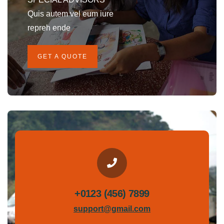
Quis autem vel eum iure
repreh ende
GET A QUOTE
+0123 (456) 7899
support@gmail.com