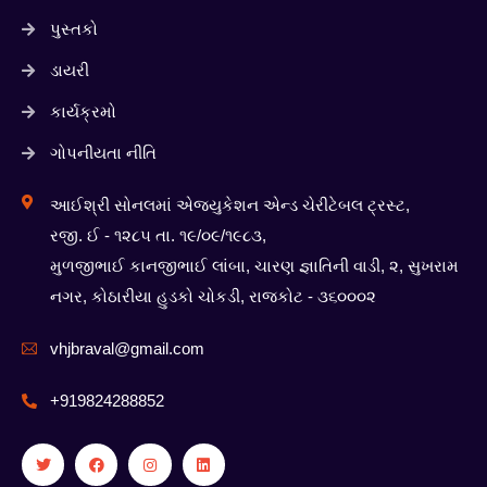
પુસ્તકો
ડાયરી
કાર્યક્રમો
ગોપનીયતા નીતિ
આઈશ્રી સોનલમાં એજ્યુકેશન એન્ડ ચેરીટેબલ ટ્રસ્ટ,
રજી. ઈ - ૧૨૮૫ તા. ૧૯/૦૯/૧૯૮૩,
મુળજીભાઈ કાનજીભાઈ લાંબા, ચારણ જ્ઞાતિની વાડી, ૨, સુખરામ
નગર, કોઠારીયા હુડકો ચોકડી, રાજકોટ - ૩૬૦૦૦૨
vhjbraval@gmail.com
+919824288852