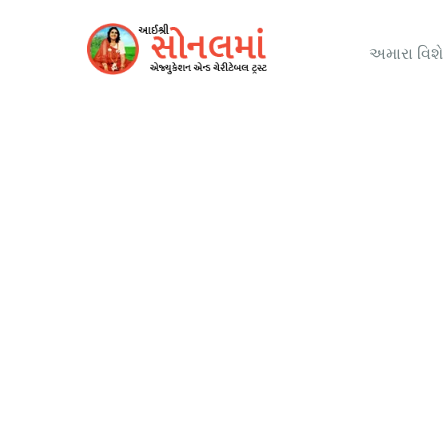
અમારા વિશે
Testimonials
Charity activities are taken place around