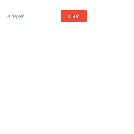
કાર્યક્રમો
સંપર્ક