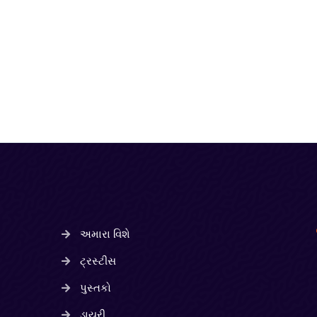
અમારા વિશે
ટ્રસ્ટીસ
પુસ્તકો
ડાયરી