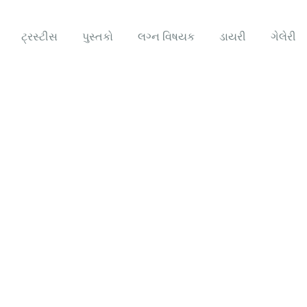
ટ્રસ્ટીસ
પુસ્તકો
લગ્ન વિષયક
ડાયરી
ગેલેરી
 the world.