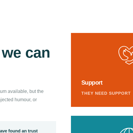
t we can
Support
um available, but the
THEY NEED SUPPORT
njected humour, or
ave found an trust