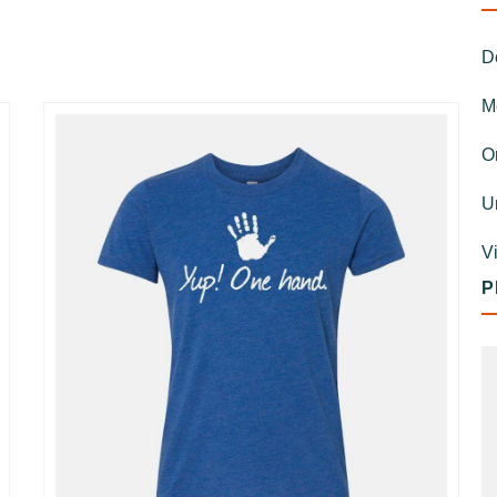
D
M
O
U
V
P