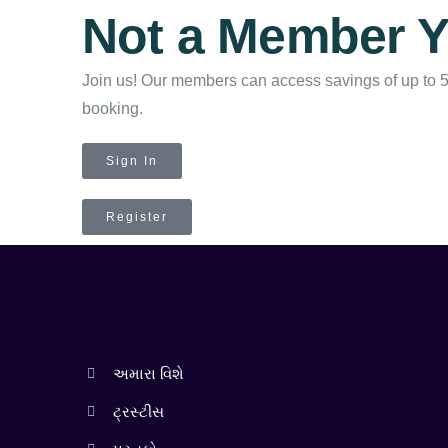
Not a Member Y
Join us! Our members can access savings of up to 
booking.
Sign In
Register
અમારા વિશે
ટ્રસ્ટીસ