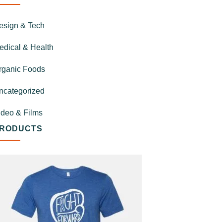
esign & Tech
edical & Health
rganic Foods
ncategorized
ideo & Films
RODUCTS