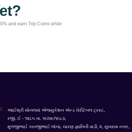
et?
50% and earn Trip Coins while
આઈશ્રી સોનલમાં એજ્યુકેશન એન્ડ ચેરીટેબલ ટ્રસ્ટ,
રજી. ઈ - ૧૨૮૫ તા. ૧૯/૦૯/૧૯૮૩,
મુળજીભાઈ કાનજીભાઈ લાંબા, ચારણ જ્ઞાતિની વાડી, ૨, સુખરામ નગર,