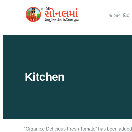
અમારા વિશે
Kitchen
“Organice Delicious Fresh Tomato” has been added 