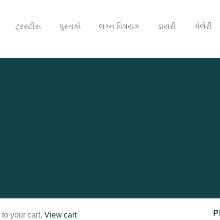
ટ્રસ્ટીસ
પુસ્તકો
લગ્ન વિષયક
ડાયરી
ગેલેરી
P
to your cart.
View cart