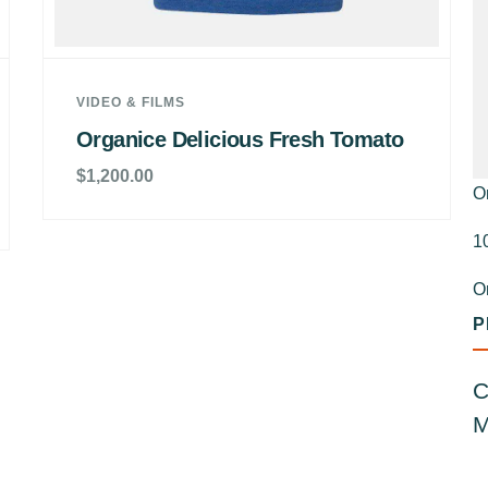
VIDEO & FILMS
Organice Delicious Fresh Tomato
$
1,200.00
O
1
O
P
C
M