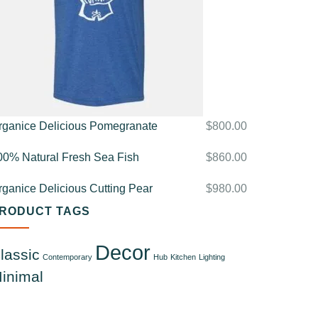
rganice Delicious Pomegranate
$
800.00
00% Natural Fresh Sea Fish
$
860.00
rganice Delicious Cutting Pear
$
980.00
RODUCT TAGS
Decor
lassic
Contemporary
Hub
Kitchen
Lighting
inimal