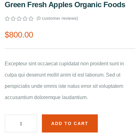
Green Fresh Apples Organic Foods
(
0
customer reviews)
0
5
0
out
$
800.00
of
based
on
customer
ratings
Excepteur sint occaecat cupidatat non proident sunt in
culpa qui deserunt mollit anim id est laborum. Sed ut
perspiciatis unde omnis iste natus error sit voluptatem
accusantium doloremque laudantium.
ADD TO CART