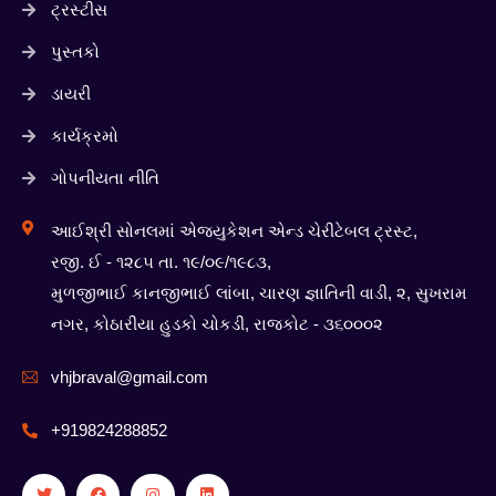
ટ્રસ્ટીસ
પુસ્તકો
ડાયરી
કાર્યક્રમો
ગોપનીયતા નીતિ
આઈશ્રી સોનલમાં એજ્યુકેશન એન્ડ ચેરીટેબલ ટ્રસ્ટ,
રજી. ઈ - ૧૨૮૫ તા. ૧૯/૦૯/૧૯૮૩,
મુળજીભાઈ કાનજીભાઈ લાંબા, ચારણ જ્ઞાતિની વાડી, ૨, સુખરામ
નગર, કોઠારીયા હુડકો ચોકડી, રાજકોટ - ૩૬૦૦૦૨
vhjbraval@gmail.com
+919824288852